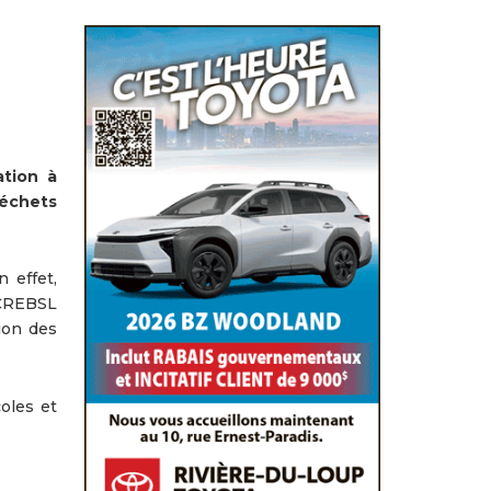
ation à
déchets
n effet,
 CREBSL
ion des
coles et