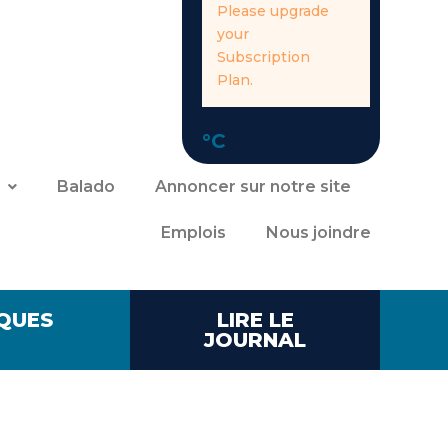
Please upgrade
your
Subscription
Plan.
°C
Balado
Annoncer sur notre site
Emplois
Nous joindre
QUES
LIRE LE
JOURNAL