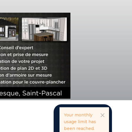
Your monthly
usage limit has
been reached.