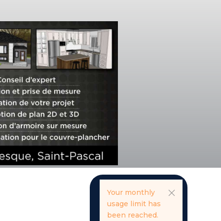
Your monthly
usage limit has
been reached.