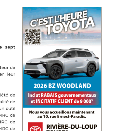
e sept
uteur de
er leur
iété de
alité de
un outil
 MRC de
 MRC de
 MRC de