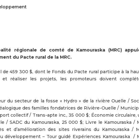
éveloppement
palité régionale de comté de Kamouraska (MRC) appui
ent du Pacte rural de la MRC.
 de 459 300 $, dont le Fonds du Pacte rural participe à la ha
et réaliser les projets, les promoteurs doivent complét
r du secteur de la fosse « Hydro » de la rivière Ouelle / Soc
néalogique des familles fondatrices de Rivière-Ouelle / Municip
rt collectif / Trans-apte inc., 35 000 $; Économie circulaire, 
le / SADC du Kamouraska, 25 000 $; Livre le Kamouraska /
cès et d’amélioration des sites riverains du Kamouraska /
 du développement – Tour guidé Expériences Kamouraska /