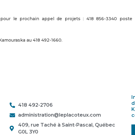
 pour le prochain appel de projets : 418 856-3340 poste
 Kamouraska au 418 492-1660.
I
d
418 492-2706
K
administration@leplacoteux.com
c
409, rue Taché à Saint-Pascal, Québec
G0L 3Y0