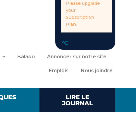
Please upgrade
your
Subscription
Plan.
°C
Balado
Annoncer sur notre site
Emplois
Nous joindre
QUES
LIRE LE
JOURNAL