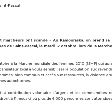
aint-Pascal
t marcheurs ont scandé « Au Kamouraska, on prend sa 
ues de Saint-Pascal, le mardi 12 octobre, lors de la Marche
atoire à la Marche mondiale des femmes 2010 (MMF) qui aura 
nisateur local a voulu sensibiliser la population aux revendi
femmes, bien commun et accès aux ressources, la violence env
emmes autochtones.
 à contribution volontaire. L’argent et les commandites rec
ndront à Rimouski, où plus de 6 000 personnes sont attendues