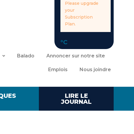
Please upgrade
your
Subscription
Plan.
°C
Balado
Annoncer sur notre site
Emplois
Nous joindre
QUES
LIRE LE
JOURNAL