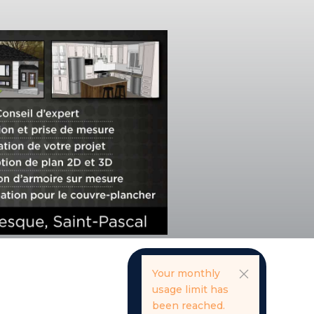
Your monthly
usage limit has
been reached.