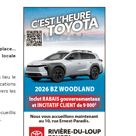
place…
 locale
lieu le
cations
ers les
ueillis
.