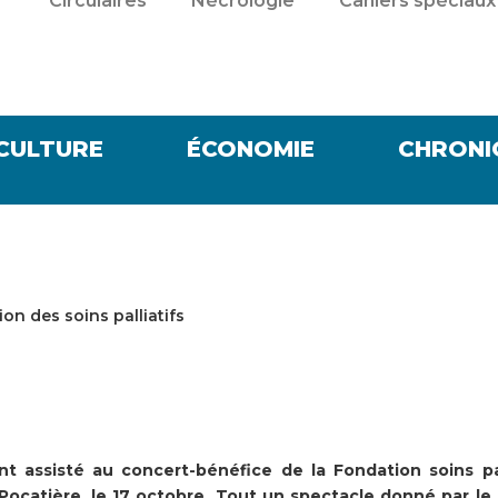
Circulaires
Nécrologie
Cahiers spéciaux
CULTURE
ÉCONOMIE
CHRONI
on des soins palliatifs
assisté au concert-bénéfice de la Fondation soins pal
Pocatière, le 17 octobre. Tout un spectacle donné par l