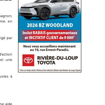
Gagnon,
mme, en
igé par
’action
iel une
voles à
une aide