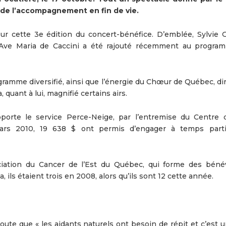
 de l’accompagnement en fin de vie.
ur cette 3e édition du concert-bénéfice. D’emblée, Sylvie 
l’Ave Maria de Caccini a été rajouté récemment au progra
ramme diversifié, ainsi que l’énergie du Chœur de Québec, dir
 quant à lui, magnifié certains airs.
pporte le service Perce-Neige, par l’entremise du Centre d
ars 2010, 19 638 $ ont permis d’engager à temps part
ociation du Cancer de l’Est du Québec, qui forme des béné
ils étaient trois en 2008, alors qu’ils sont 12 cette année.
oute que « les aidants naturels ont besoin de répit et c’est 