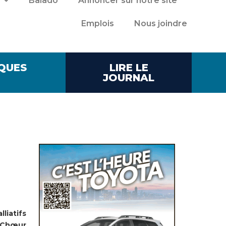
Balado
Annoncer sur notre site
Emplois
Nous joindre
QUES
LIRE LE
JOURNAL
liatifs
e Chœur