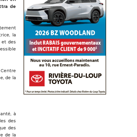
ttra de
ntement
ice, la
 et des
essible
 Centre
e, de la
anté, à
udes des
sque des
re de la