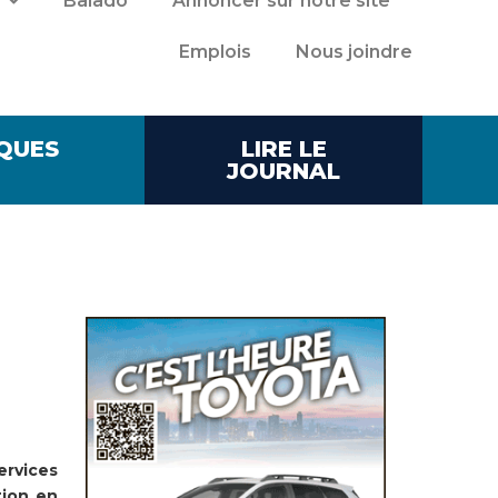
Balado
Annoncer sur notre site
Emplois
Nous joindre
QUES
LIRE LE
JOURNAL
ervices
tion en