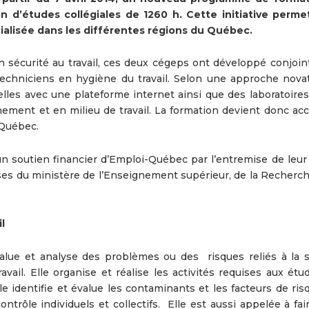
n d’études collégiales de 1260 h. Cette initiative perme
alisée dans les différentes régions du Québec.
n sécurité au travail, ces deux cégeps ont développé conjoi
chniciens en hygiène du travail. Selon une approche novatr
lles avec une plateforme internet ainsi que des laboratoires
ment et en milieu de travail. La formation devient donc acc
 Québec.
n soutien financier d’Emploi-Québec par l’entremise de leur
rses du ministère de l’Enseignement supérieur, de la Recherch
l
value et analyse des problèmes ou des risques reliés à la s
avail. Elle organise et réalise les activités requises aux ét
le identifie et évalue les contaminants et les facteurs de ri
trôle individuels et collectifs. Elle est aussi appelée à fai