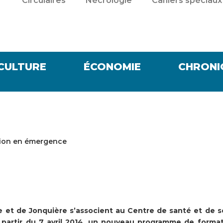
Circulaires
Nécrologie
Cahiers spéciaux
CULTURE
ÉCONOMIE
CHRONI
ssion en émergence
 et de Jonquière s’associent au Centre de santé et de s
à partir du 7 avril 2014, un nouveau programme de forma