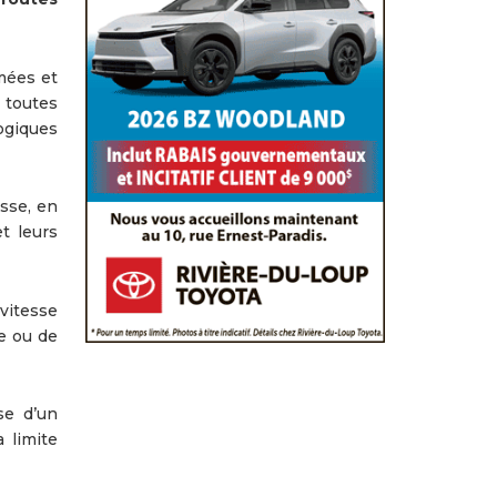
mées et
 toutes
ogiques
sse, en
t leurs
 vitesse
ie ou de
se d’un
 limite