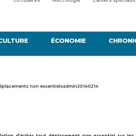
Circulaires
Nécrologie
Cahiers spéciaux
CULTURE
ÉCONOMIE
CHRONI
s déplacements non essentielsadmin20140214
tion d’éviter tout déplacement non essentiel sur les