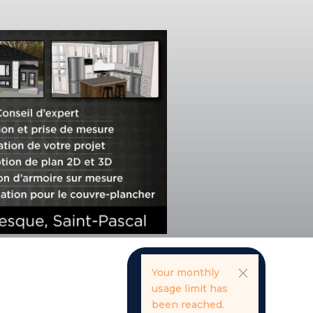
Your monthly
usage limit has
been reached.