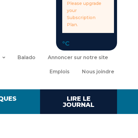
Please upgrade
your
Subscription
Plan.
°C
Balado
Annoncer sur notre site
Emplois
Nous joindre
QUES
LIRE LE
JOURNAL