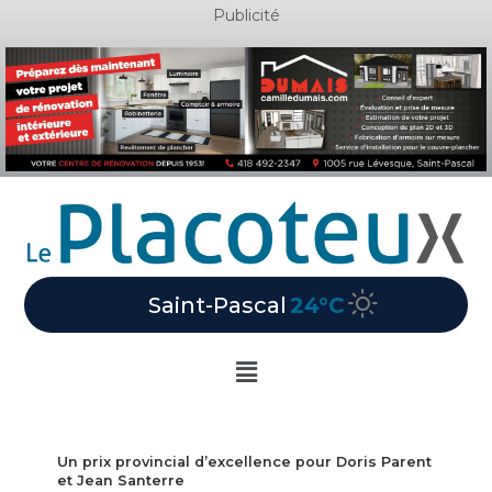
Aller
Publicité
au
contenu
Saint-Pascal
24°C
Main
Menu
Un prix provincial d’excellence pour Doris Parent
et Jean Santerre