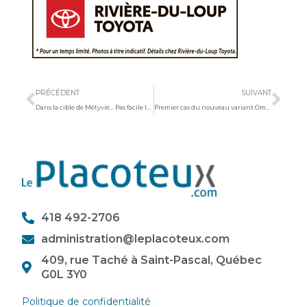
Précédent
Sui
PRÉCÉDENT
SUIVANT
Dans la cible de Métyvié… Pas facile les adresses sur le chemin des Pionniers
Premier cas du nouveau variant Omicron au Québec
418 492-2706
administration@leplacoteux.com
409, rue Taché à Saint-Pascal, Québec
G0L 3Y0
Politique de confidentialité