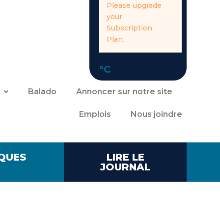
Please upgrade
your
Subscription
Plan.
°C
Balado
Annoncer sur notre site
Emplois
Nous joindre
QUES
LIRE LE
JOURNAL