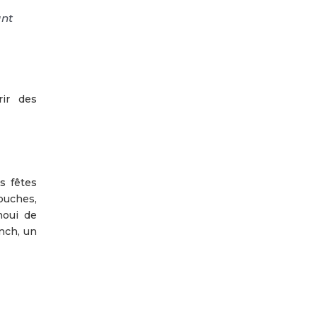
ant
rir des
s fêtes
ouches,
houi de
nch, un