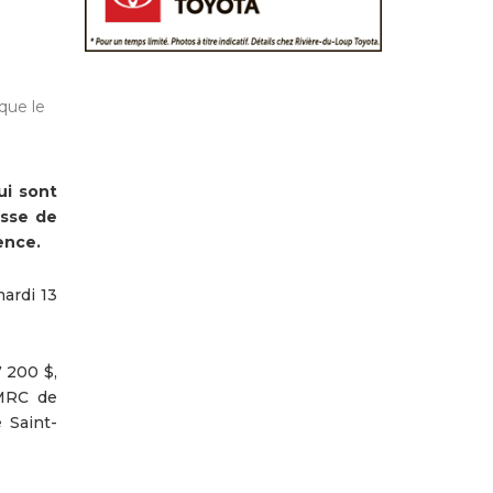
que le
ui sont
isse de
ence.
mardi 13
7 200 $,
 MRC de
 Saint-