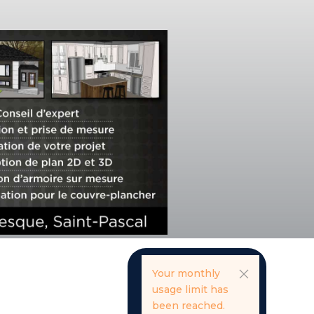
Your monthly
usage limit has
been reached.