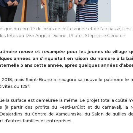
sque du comité de loisirs de cette année et de l’an passé, ainsi 
 des fêtes du 125e Angèle Dionne. Photo : Stéphanie Gendron
inoire neuve et revampée pour les jeunes du village q
uelques années on s’inquiétait en raison du nombre à la ba
 maternelle 5 ans cette année, après quelques années d’abs
n 2018, mais Saint-Bruno a inauguré sa nouvelle patinoire le 
e
ivités du 125
.
ue la surface est demeurée la même. Le projet total a coûté 4
s (à partir des profits du Festi-Brûlot et du carnaval), la
Desjardins du Centre de Kamouraska, du Salon de quilles de
rt d’autres familles et entreprises.