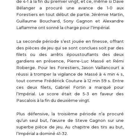
de 4-1 à la fin du premier vingt, et ce, même si Dave
Bélanger a procuré une avance de 1-0 aux
Forestiers en tout début de partie. Jérémie Martin,
Guillaume Bouchard, Sony Gagnon et Alexandre
Laflamme ont sonné la charge pour l’Impérial.
La seconde période s’est jouée en finesse, offrant
des pièces de jeu qui se sont conclues soit par des
filets ou des arrêts époustouflants des deux
gardiens en présence, Pierre-Luc Massé et Rémi
Roberge. Pour les Forestiers, Jason Vaillancourt a
réussi à tromper la vigilance de Massé à 4 min 4 s,
tout comme Frédérick Couture à 12 min 59 s. Entre
ces deux filets, Gabriel Fortin a marqué pour
l’Impérial. Le score était de 5-3 en faveur des
Pascalois à la fin du deuxième vingt.
Plus défensive, la troisième période n’a procuré
qu’un seul but, l’œuvre de Steve Gagnon sur une
superbe pièce de jeu. Au chapitre des tirs au but,
l’Impérial a dominé 41-32.