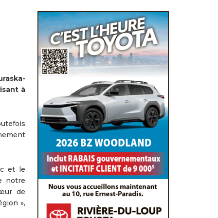
raska-
isant à
outefois
rnement
c et le
e notre
cœur de
égion »,