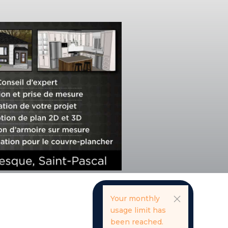
Your monthly
usage limit has
been reached.