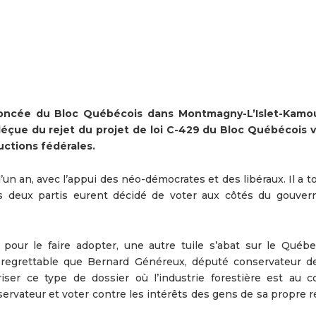
oncée du Bloc Québécois dans Montmagny-L’Islet-Kamou
 déçue du rejet du projet de loi C-429 du Bloc Québécois v
ructions fédérales.
n an, avec l’appui des néo-démocrates et des libéraux. Il a t
es deux partis eurent décidé de voter aux côtés du gouve
pour le faire adopter, une autre tuile s’abat sur le Québe
s regrettable que Bernard Généreux, député conservateur d
oriser ce type de dossier où l’industrie forestière est au 
nservateur et voter contre les intérêts des gens de sa propre r