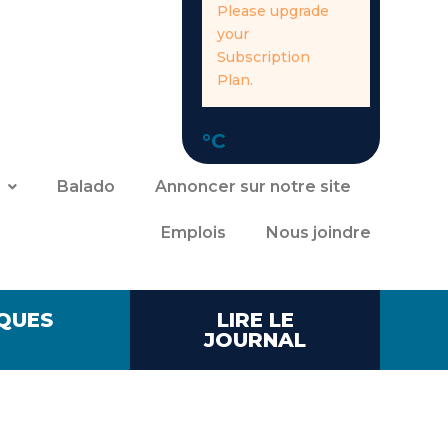
Please upgrade
your
Subscription
Plan.
°C
Balado
Annoncer sur notre site
Emplois
Nous joindre
QUES
LIRE LE
JOURNAL