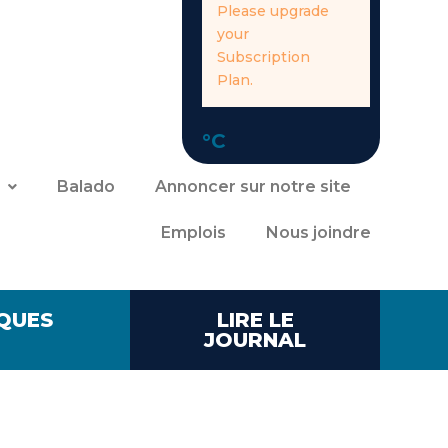
Please upgrade
your
Subscription
Plan.
°C
Balado
Annoncer sur notre site
Emplois
Nous joindre
QUES
LIRE LE
JOURNAL