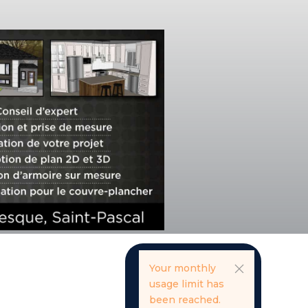
Your monthly
usage limit has
been reached.