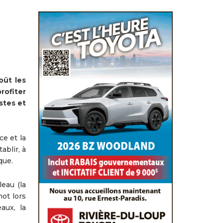
oût les
rofiter
stes et
ce et la
ablir, à
que.
leau (la
not lors
aux, la