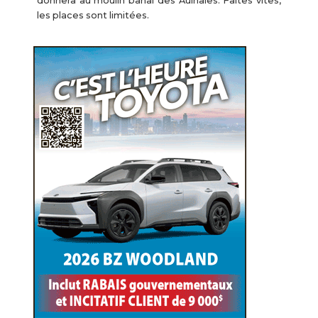
donnera au moulin banal des Aulnaies. Faites vites,
les places sont limitées.