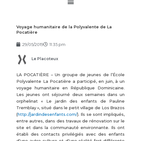
Main
Menu
Voyage humanitaire de la Polyvalente de La
Pocatière
29/05/2019
11:35 pm
Le Placoteux
LA POCATIÈRE – Un groupe de jeunes de l’École
Polyvalente La Pocatière a participé, en juin, à un
voyage humanitaire en République Dominicaine.
Les jeunes ont séjourné deux semaines dans un
orphelinat « Le jardin des enfants de Pauline
Tremblay », situé dans le petit village de Los Brazos
(
http://jardindesenfants.com/
). Ils se sont impliqués,
entre autres, dans des travaux de rénovation sur le
site et dans la communauté environnante. Ils ont
établi des contacts privilégiés avec des enfants
d’une autre culture et d’une réalité fort différente