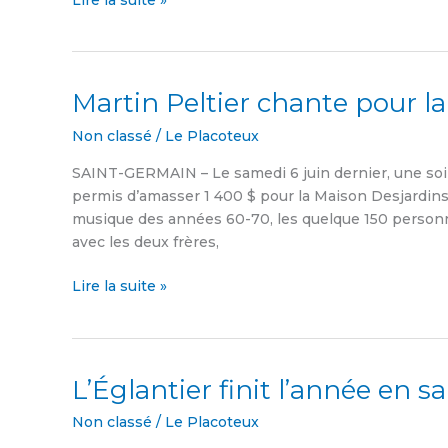
Lire la suite »
Martin Peltier chante pour la
Martin
Peltier
Non classé
/
Le Placoteux
chante
pour
SAINT-GERMAIN – Le samedi 6 juin dernier, une soir
la
permis d’amasser 1 400 $ pour la Maison Desjardins 
Maison
musique des années 60-70, les quelque 150 personn
des
avec les deux frères,
Soins
Palliatifs
Lire la suite »
L’Églantier finit l’année en s
L’Églantier
finit
Non classé
/
Le Placoteux
l’année