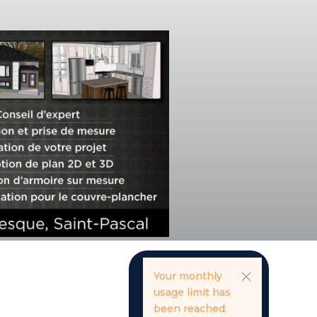
Your monthly
usage limit has
been reached.