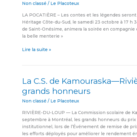
Non classé
/
Le Placoteux
légendes
avec
LA POCATIÈRE – Les contes et les légendes seront
Louise
Héritage Côte-du-Sud, le samedi 23 octobre à 17 h 3
Allain
de Saint-Onésime, animera la soirée en compagnie d
et
la belle menterie »
Vincent
Lacroix
Lire la suite »
La C.S. de Kamouraska—Rivi
La
C.S.
grands honneurs
de
Kamouraska
Non classé
/
Le Placoteux
—
RIVIÈRE-DU-LOUP — La Commission scolaire de Ka
Rivière-
septembre à Montréal, les grands honneurs du pr
du-
institutionnel, lors de l’Événement de remise de pr
Loup
les efforts déployés pour améliorer le rendement én
remporte