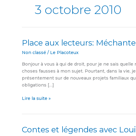
3 octobre 2010
Place aux lecteurs: Méchant
Place
aux
Non classé
/
Le Placoteux
lecteurs:
Méchante
Bonjour à vous à qui de droit, pour je ne sais quelle
médisance
choses fausses à mon sujet. Pourtant, dans la vie, j
présentement sur de nouveaux projets familiaux qu
obligations […]
Lire la suite »
Contes et légendes avec Louis
Contes
et