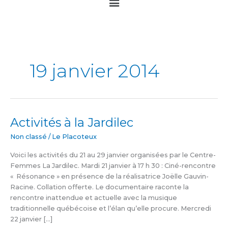
Main
Menu
19 janvier 2014
Activités à la Jardilec
Activités
à
Non classé
/
Le Placoteux
la
Jardilec
Voici les activités du 21 au 29 janvier organisées par le Centre-
Femmes La Jardilec. Mardi 21 janvier à 17 h 30 : Ciné-rencontre
« Résonance » en présence de la réalisatrice Joëlle Gauvin-
Racine. Collation offerte. Le documentaire raconte la
rencontre inattendue et actuelle avec la musique
traditionnelle québécoise et l’élan qu’elle procure. Mercredi
22 janvier […]