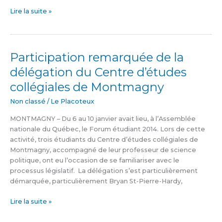
Lire la suite »
Participation remarquée de la
Participation
remarquée
délégation du Centre d’études
de
collégiales de Montmagny
la
délégation
Non classé
/
Le Placoteux
du
Centre
MONTMAGNY – Du 6 au 10 janvier avait lieu, à l’Assemblée
d’études
nationale du Québec, le Forum étudiant 2014. Lors de cette
collégiales
activité, trois étudiants du Centre d’études collégiales de
de
Montmagny, accompagné de leur professeur de science
Montmagny
politique, ont eu l’occasion de se familiariser avec le
processus législatif. La délégation s’est particulièrement
démarquée, particulièrement Bryan St-Pierre-Hardy,
Lire la suite »