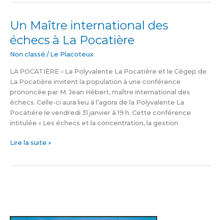
Un Maître international des
Un
Maître
échecs à La Pocatière
international
des
Non classé
/
Le Placoteux
échecs
LA POCATIÈRE – La Polyvalente La Pocatière et le Cégep de
à
La Pocatière invitent la population à une conférence
La
prononcée par M. Jean Hébert, maître international des
Pocatière
échecs. Celle-ci aura lieu à l’agora de la Polyvalente La
Pocatière le vendredi 31 janvier à 19 h. Cette conférence
intitulée « Les échecs et la concentration, la gestion
Lire la suite »