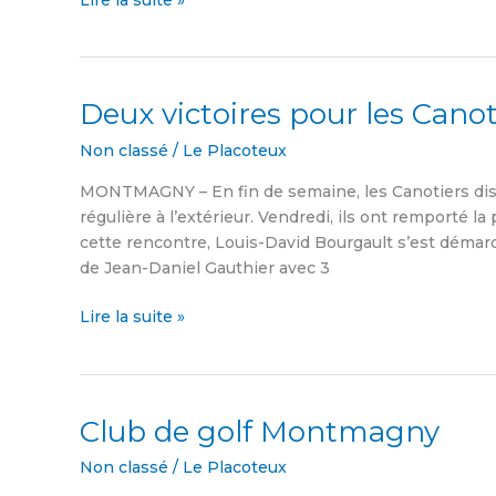
Lire la suite »
Deux victoires pour les Canot
Deux
victoires
Non classé
/
Le Placoteux
pour
les
MONTMAGNY – En fin de semaine, les Canotiers disp
Canotiers
régulière à l’extérieur. Vendredi, ils ont remporté la
cette rencontre, Louis-David Bourgault s’est démarq
de Jean-Daniel Gauthier avec 3
Lire la suite »
Club de golf Montmagny
Club
de
Non classé
/
Le Placoteux
golf