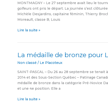
Montmagny
MONTMAGNY – Le 27 septembre avait lieu le tourno
golfeurs ont pris le départ. La journée s’est clôturé
Michèle Desjardins, capitaine féminin, Thierry Broc
Moreault, classe B, Louis
Lire la suite »
La médaille de bronze pour
La
médaille
Non classé
/
Le Placoteux
de
bronze
SAINT-PASCAL – Du 26 au 28 septembre se tenait à
pour
2014 et des Sous-Section Québec – Patinage Canada
Laurence
médaille de bronze dans la catégorie Pré-Novice Da
Dumais
et une 4e position. Elle a
Lire la suite »