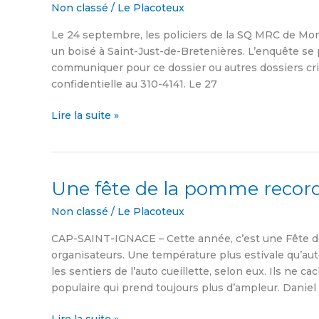
Non classé
/
Le Placoteux
cannabis
Le 24 septembre, les policiers de la SQ MRC de Mo
un boisé à Saint-Just-de-Bretenières. L’enquête se p
communiquer pour ce dossier ou autres dossiers crimi
confidentielle au 310-4141. Le 27
Lire la suite »
Une fête de la pomme recor
Une
fête
Non classé
/
Le Placoteux
de
la
CAP-SAINT-IGNACE – Cette année, c’est une Fête de
pomme
organisateurs. Une température plus estivale qu’au
record
les sentiers de l’auto cueillette, selon eux. Ils ne c
populaire qui prend toujours plus d’ampleur. Danie