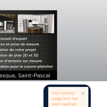
Your monthly
usage limit has
been reached.