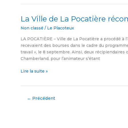
La Ville de La Pocatière ré
La
Ville
Non classé
/
Le Placoteux
de
La
LA POCATIÈRE – Ville de La Pocatière a procédé à l
Pocatière
recevaient des bourses dans le cadre du programme 
récompense
travail », le 8 septembre. Ainsi, deux récipiendaire
ses
Chamberland, pour l’animateur s’étant
animateurs
Lire la suite »
←
Précédent