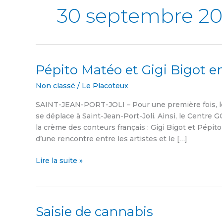
30 septembre 20
Pépito Matéo et Gigi Bigot e
Pépito
Matéo
Non classé
/
Le Placoteux
et
Gigi
SAINT-JEAN-PORT-JOLI – Pour une première fois, l
Bigot
se déplace à Saint-Jean-Port-Joli. Ainsi, le Centre G
en
la crème des conteurs français : Gigi Bigot et Pépito
spectacle
d’une rencontre entre les artistes et le […]
au
Centre
Lire la suite »
GO
Saisie de cannabis
Saisie
de