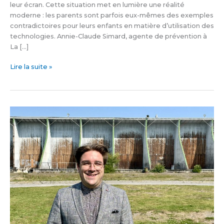
leur écran. Cette situation met en lumière une réalité
moderne : les parents sont parfois eux-mêmes des exemples
contradictoires pour leurs enfants en matière d’utilisation des
technologies. Annie-Claude Simard, agente de prévention à
La […]
Lire la suite »
Prévenir
les
problèmes
dans
les
établissements
collégiaux