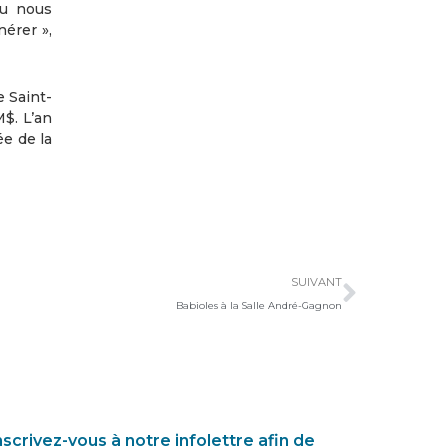
nu nous
nérer »,
e Saint-
$. L’an
e de la
Suivan
SUIVANT
Babioles à la Salle André-Gagnon
nscrivez-vous à notre infolettre afin de