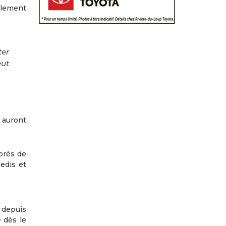
alement
ter
eut
 auront
près de
edis et
 depuis
é dès le