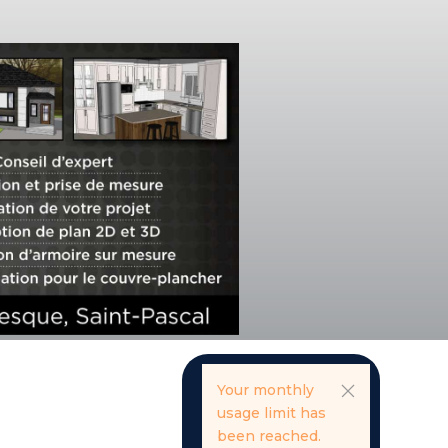
Your monthly
usage limit has
been reached.