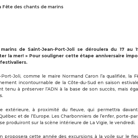
a Fête des chants de marins
arins de Saint-Jean-Port-Joli se déroulera du 17 au 
ter la mer! » Pour souligner cette étape anniversaire impo
estivaliers.
n-Port-Joli, comme le maire Normand Caron l’a qualifiée, la F
nement incontournable de la Côte-du-Sud en saison estivale
nt tenu à préserver l’ADN à la base de son succès, mais ég
s.
e extérieure, à proximité du fleuve, qui permettra davan
Québec et de l’Europe. Les Charbonniers de l’enfer, porte-par
e produiront sur la scène intérieure de La Vigie, le vendredi.
ion proposera cette année des excursions à la voile sur le fl