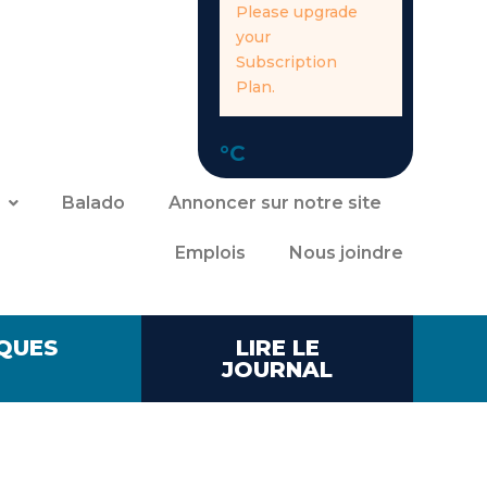
Please upgrade
your
Subscription
Plan.
°C
Balado
Annoncer sur notre site
Emplois
Nous joindre
QUES
LIRE LE
JOURNAL