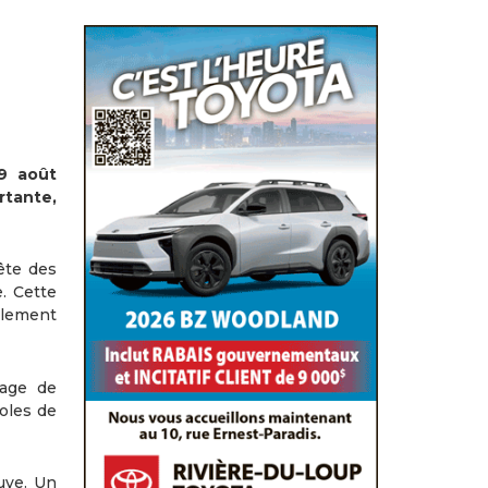
19 août
rtante,
ête des
. Cette
alement
tage de
oles de
euve. Un