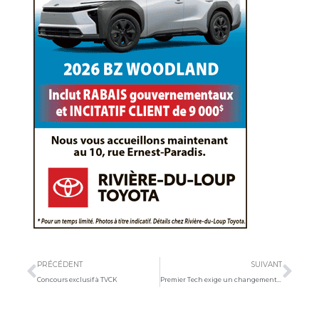
Précédent
Sui
PRÉCÉDENT
SUIVANT
Concours exclusif à TVCK
Premier Tech exige un changement de nom à son équipe cycliste