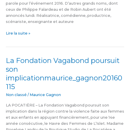
parole pour l’événement 2016. D’autres grands noms, dont
ceux de Philippe Falardeau et de Robin Aubert ont été
annoncés lundi. Réalisatrice, comédienne, productrice,
scénariste, enseignante et auteure
Lire la suite »
La Fondation Vagabond poursuit
La
Fondation
son
Vagabond
implicationmaurice_gagnon20160
poursuit
son
115
implicationmaurice_gagnon20160115
Non classé
/
Maurice Gagnon
LA POCATIÈRE – La Fondation Vagabond poursuit son
implication dans la région contre la violence faite aux femmes
et aux enfants en appuyant financièrement, pour une 14e
année consécutive, le Havre des Femmes de L’Islet. Madame
Roselyne Landry de la Boutique Studio de La Pocatière a