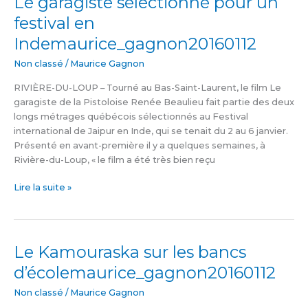
Le garagiste sélectionné pour un
garagiste
festival en
sélectionné
Indemaurice_gagnon20160112
pour
un
Non classé
/
Maurice Gagnon
festival
en
RIVIÈRE-DU-LOUP – Tourné au Bas-Saint-Laurent, le film Le
Indemaurice_gagnon20160112
garagiste de la Pistoloise Renée Beaulieu fait partie des deux
longs métrages québécois sélectionnés au Festival
international de Jaipur en Inde, qui se tenait du 2 au 6 janvier.
Présenté en avant-première il y a quelques semaines, à
Rivière-du-Loup, « le film a été très bien reçu
Lire la suite »
Le Kamouraska sur les bancs
Le
Kamouraska
d’écolemaurice_gagnon20160112
sur
les
Non classé
/
Maurice Gagnon
bancs