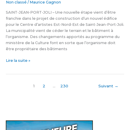
Non classé
/
Maurice Gagnon
à
Est-
SAINT-JEAN-PORT-JOLI – Une nouvelle étape vient d’être
Nord
franchie dans le projet de construction d’un nouvel édifice
Est
pour le Centre d’artistes Est-Nord-Est de Saint-Jean-Port-Joli.
suit
La municipalité vient de céder le terrain et le bâtiment à
son
l’organisme. Des changements apportés au programme du
coursmaurice_gagnon20160121
ministère de la Culture font en sorte que l’organisme doit
être propriétaire des bâtiments
Lire la suite »
1
2
…
230
Suivant
→