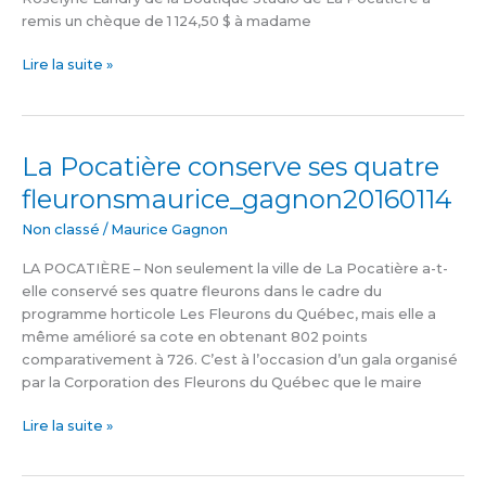
remis un chèque de 1 124,50 $ à madame
Lire la suite »
La Pocatière conserve ses quatre
La
Pocatière
fleuronsmaurice_gagnon20160114
conserve
ses
Non classé
/
Maurice Gagnon
quatre
LA POCATIÈRE – Non seulement la ville de La Pocatière a-t-
fleuronsmaurice_gagnon20160114
elle conservé ses quatre fleurons dans le cadre du
programme horticole Les Fleurons du Québec, mais elle a
même amélioré sa cote en obtenant 802 points
comparativement à 726. C’est à l’occasion d’un gala organisé
par la Corporation des Fleurons du Québec que le maire
Lire la suite »