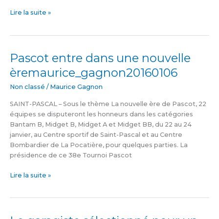
Lire la suite »
Pascot entre dans une nouvelle
Pascot
entre
èremaurice_gagnon20160106
dans
une
Non classé
/
Maurice Gagnon
nouvelle
SAINT-PASCAL – Sous le thème La nouvelle ère de Pascot, 22
èremaurice_gagnon20160106
équipes se disputeront les honneurs dans les catégories
Bantam B, Midget B, Midget A et Midget BB, du 22 au 24
janvier, au Centre sportif de Saint-Pascal et au Centre
Bombardier de La Pocatière, pour quelques parties. La
présidence de ce 38e Tournoi Pascot
Lire la suite »
Le