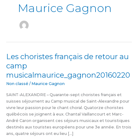
Maurice Gagnon
Les choristes français de retour au
Les
choristes
camp
français
musicalmaurice_gagnon20160220
de
retour
Non classé
/
Maurice Gagnon
au
camp
SAINT-ALEXANDRE – Quarante-sept choristes français et
musicalmaurice_gagnon20160220
suisses séjournent au Camp musical de Saint-Alexandre pour
vivre leur passion pour le chant choral. Quatorze choristes
québécois se joignent à eux. Chantal Vaillancourt et Marc-
André Caron organisent ces séjours musicaux et touristiques
destinés aux touristes européens pour une 3e année. En trois
ans, quatre séjours ont eu lieu […]