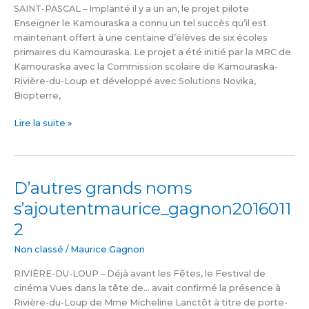
SAINT-PASCAL – Implanté il y a un an, le projet pilote
d’écolemaurice_gagnon20160112
Enseigner le Kamouraska a connu un tel succès qu’il est
maintenant offert à une centaine d’élèves de six écoles
primaires du Kamouraska. Le projet a été initié par la MRC de
Kamouraska avec la Commission scolaire de Kamouraska-
Rivière-du-Loup et développé avec Solutions Novika,
Biopterre,
Lire la suite »
D’autres grands noms
D’autres
grands
s’ajoutentmaurice_gagnon2016011
noms
2
s’ajoutentmaurice_gagnon20160112
Non classé
/
Maurice Gagnon
RIVIÈRE-DU-LOUP – Déjà avant les Fêtes, le Festival de
cinéma Vues dans la tête de… avait confirmé la présence à
Rivière-du-Loup de Mme Micheline Lanctôt à titre de porte-