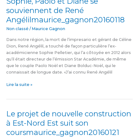
Sophie, Paolo et Diane se
Paolo
souviennent de René
et
Angélilmaurice_gagnon20160118
Diane
se
Non classé
/
Maurice Gagnon
souviennent
de
Dans notre région, la mort de l’impresario et gérant de Céline
René
Dion, René Angélil, a touché de façon particulière l’ex-
Angélilmaurice_gagnon20160118
académicienne Sophie Pelletier, qui l’a côtoyée en 2012 alors
qu’il était directeur de l’émission Star Académie, de même
que le couple Paolo Noël et Diane Bolduc-Noël, qui le
connaissait de longue date. «J’ai connu René Angélil
Lire la suite »
Le projet de nouvelle construction
Le
projet
à Est-Nord Est suit son
de
coursmaurice_gagnon20160121
nouvelle
construction