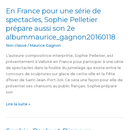
En France pour une série de
En
France
spectacles, Sophie Pelletier
pour
prépare aussi son 2e
une
série
albummaurice_gagnon20160118
de
Non classé
/
Maurice Gagnon
spectacles,
Sophie
L’auteure-compositrice-interprète, Sophie Pelletier, est
Pelletier
présentement à Valloire en France pour participer à une série
prépare
de spectacles dans la foulée du jumelage qui existe entre le
aussi
concours de sculptures sur glace de cette ville et la Fête
son
d’hiver de Saint-Jean-Port-Joli. Ce sera une façon pour elle de
2e
présenter ses chansons au public français. Sophie prépare
albummaurice_gagnon20160118
son
Lire la suite »
Sophie,