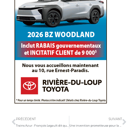
Précédent
Sui
PRÉCÉDENT
SUIVANT
Trains Azur : François Legault dit que Philippe Couillard « vient de voir la lumière »
Une invention prometteuse pour la sécurité à motoneige