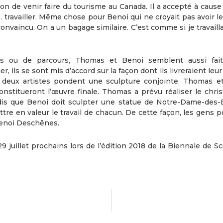
on de venir faire du tourisme au Canada. Il a accepté à cause
t… travailler. Même chose pour Benoi qui ne croyait pas avoir 
nvaincu. On a un bagage similaire. C’est comme si je travaill
és ou de parcours, Thomas et Benoi semblent aussi fai
er, ils se sont mis d’accord sur la façon dont ils livreraient leu
es deux artistes pondent une sculpture conjointe, Thomas e
nstitueront l’œuvre finale. Thomas a prévu réaliser le christ
andis que Benoi doit sculpter une statue de Notre-Dame-des-É
tre en valeur le travail de chacun. De cette façon, les gens 
Benoi Deschênes.
29 juillet prochains lors de l’édition 2018 de la Biennale de S