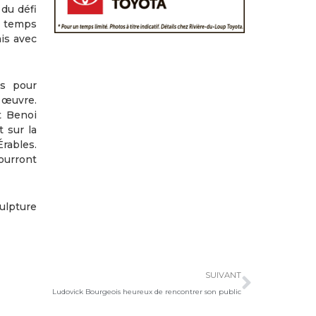
 du défi
le temps
ais avec
ts pour
r œuvre.
t Benoi
 sur la
rables.
pourront
culpture
Suivan
SUIVANT
Ludovick Bourgeois heureux de rencontrer son public