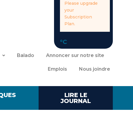
Please upgrade
your
Subscription
Plan.
°C
Balado
Annoncer sur notre site
Emplois
Nous joindre
QUES
LIRE LE
JOURNAL