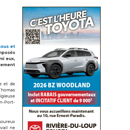
nous et
mposés
mi eux,
llement
e et de
 Thomas
igieuse
n-Port-
igoureux
vail ne