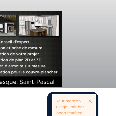
Your monthly
usage limit has
been reached.