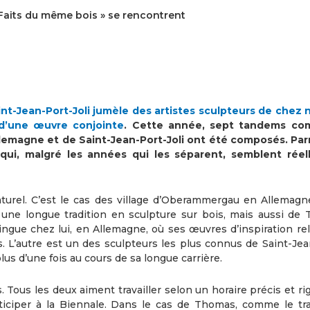
 Faits du même bois » se rencontrent
int-Jean-Port-Joli jumèle des artistes sculpteurs de chez 
 d’une œuvre conjointe
. Cette année, sept tandems co
emagne et de Saint-Jean-Port-Joli ont été composés. Par
ui, malgré les années qui les séparent, semblent rée
naturel. C’est le cas des village d’Oberammergau en Allemagn
 une longue tradition en sculpture sur bois, mais aussi de
ngue chez lui, en Allemagne, où ses œuvres d’inspiration rel
. L’autre est un des sculpteurs les plus connus de Saint-Jea
 plus d’une fois au cours de sa longue carrière.
. Tous les deux aiment travailler selon un horaire précis et r
rticiper à la Biennale. Dans le cas de Thomas, comme le tra