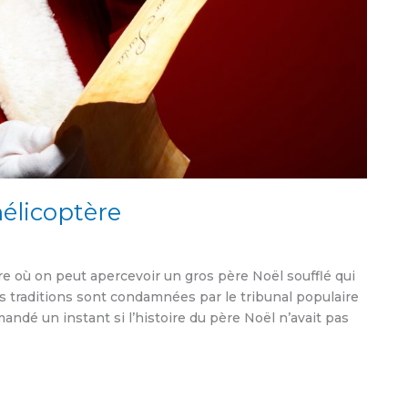
élicoptère
e où on peut apercevoir un gros père Noël soufflé qui
s traditions sont condamnées par le tribunal populaire
mandé un instant si l’histoire du père Noël n’avait pas