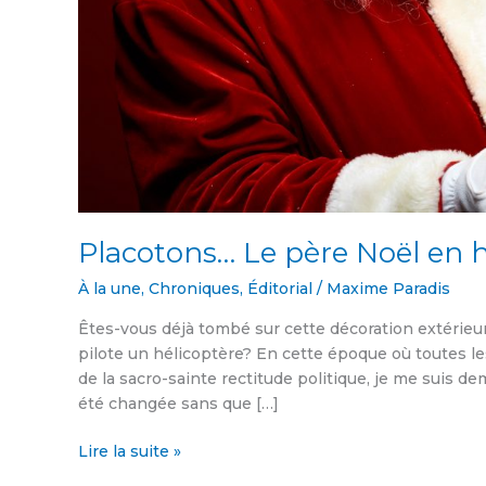
Placotons… Le père Noël en h
À la une
,
Chroniques
,
Éditorial
/
Maxime Paradis
Êtes-vous déjà tombé sur cette décoration extérieur
pilote un hélicoptère? En cette époque où toutes le
de la sacro-sainte rectitude politique, je me suis de
été changée sans que […]
Lire la suite »