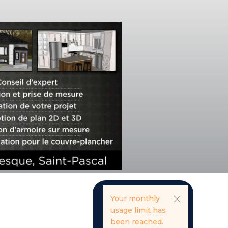
Your monthly
usage limit has
been reached.