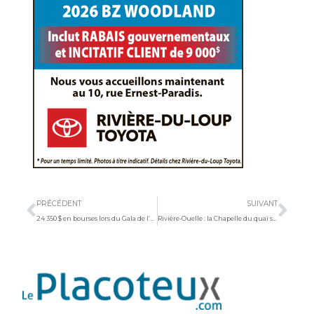
Précédent
Sui
PRÉCÉDENT
SUIVANT
24 350 $ en bourses lors du Gala de l’excellence et de l’engagement du Cégep de La Pocatière
Rivière-Ouelle : la Chapelle du quai se prépare pour son année test