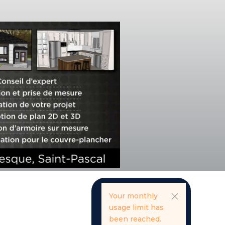
Your monthly
usage limit has
been reached.