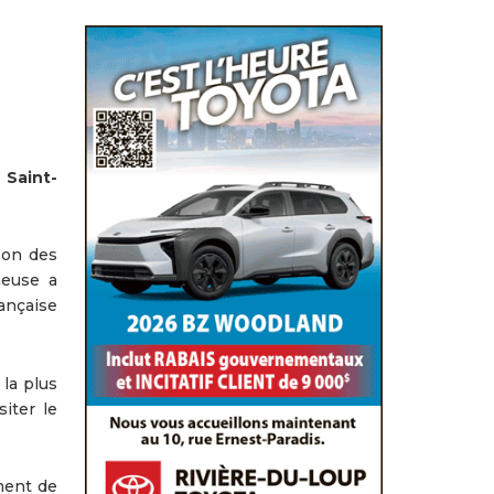
 Saint-
son des
cheuse a
rançaise
 la plus
siter le
ment de