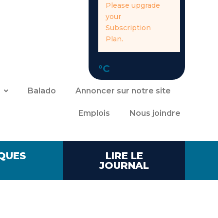
Please upgrade
your
Subscription
Plan.
°C
Balado
Annoncer sur notre site
Emplois
Nous joindre
QUES
LIRE LE
JOURNAL