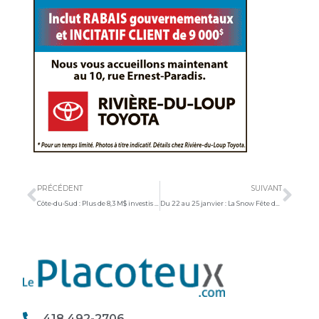
Précédent
Sui
PRÉCÉDENT
SUIVANT
Côte-du-Sud : Plus de 8,3 M$ investis pour les routes et la sécurité routière
Du 22 au 25 janvier : La Snow Fête de Saint-Cyrille-de-Lessard animera le village
418 492-2706