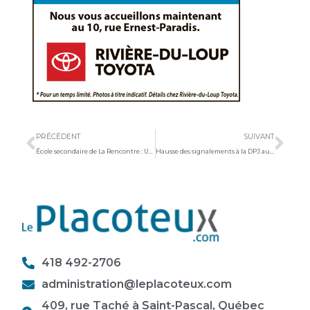
Précédent
Sui
PRÉCÉDENT
SUIVANT
École secondaire de La Rencontre : Une année scolaire remplie pour le gouvernement étudiant
Hausse des signalements à la DPJ au Bas-Saint-Laurent
418 492-2706
administration@leplacoteux.com
409, rue Taché à Saint-Pascal, Québec