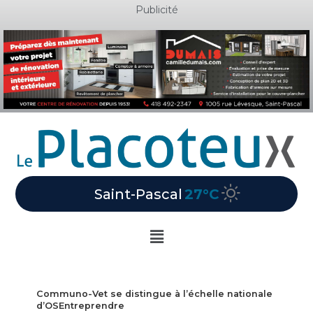
Aller
Publicité
au
contenu
Saint-Pascal
27°C
Main
Menu
Communo-Vet se distingue à l’échelle nationale
d’OSEntreprendre