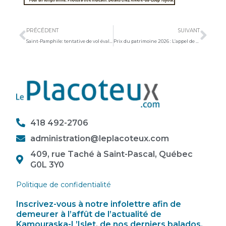
Précédent
Sui
PRÉCÉDENT
SUIVANT
Saint-Pamphile: tentative de vol évaluée à 500 000 $
Prix du patrimoine 2026 : L’appel de candidatures est lancé
418 492-2706
administration@leplacoteux.com
409, rue Taché à Saint-Pascal, Québec
G0L 3Y0
Politique de confidentialité
Inscrivez-vous à notre infolettre afin de
demeurer à l’affût de l’actualité de
Kamouraska-L’Islet, de nos derniers balados,