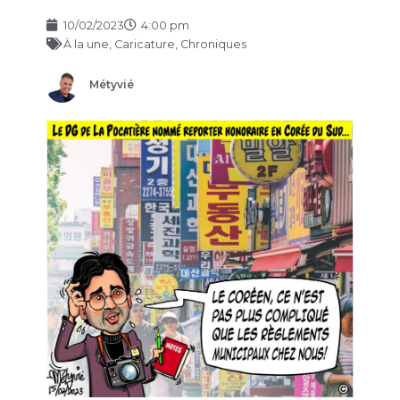
10/02/2023
4:00 pm
À la une
,
Caricature
,
Chroniques
Métyvié