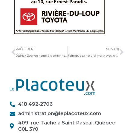
Précédent
Sui
PRÉCÉDENT
SUIVANT
Cédrick Gagnon nommé reporter honoraire par l’ambassade sud-coréenne
Faire du gaz naturel « vert » avec le fumier des animaux ?
418 492-2706
administration@leplacoteux.com
409, rue Taché à Saint-Pascal, Québec
G0L 3Y0