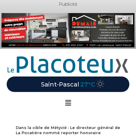
Aller
Publicité
au
contenu
Saint-Pascal
27°C
Main
Menu
Dans la cible de Métyvié : Le directeur général de
La Pocatière nommé reporter honoraire