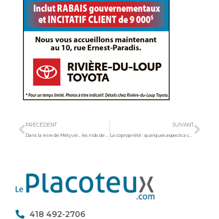
Précédent
Sui
PRÉCÉDENT
SUIVANT
Dans la mire de Métyvié… les nids de poule de la côte du Collège
La copropriété : quelques aspects à connaître
418 492-2706