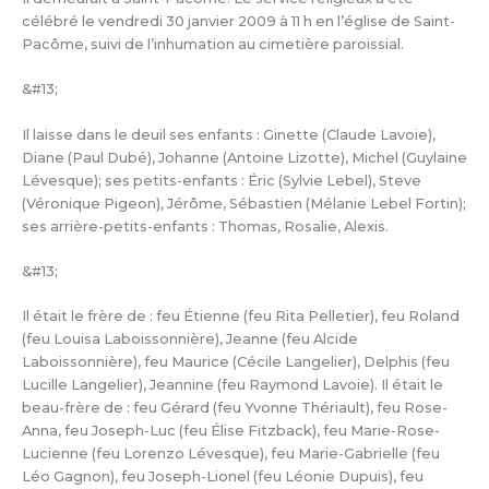
célébré le vendredi 30 janvier 2009 à 11 h en l’église de Saint-
Pacôme, suivi de l’inhumation au cimetière paroissial.
&#13;
Il laisse dans le deuil ses enfants : Ginette (Claude Lavoie),
Diane (Paul Dubé), Johanne (Antoine Lizotte), Michel (Guylaine
Lévesque); ses petits-enfants : Éric (Sylvie Lebel), Steve
(Véronique Pigeon), Jérôme, Sébastien (Mélanie Lebel Fortin);
ses arrière-petits-enfants : Thomas, Rosalie, Alexis.
&#13;
Il était le frère de : feu Étienne (feu Rita Pelletier), feu Roland
(feu Louisa Laboissonnière), Jeanne (feu Alcide
Laboissonnière), feu Maurice (Cécile Langelier), Delphis (feu
Lucille Langelier), Jeannine (feu Raymond Lavoie). Il était le
beau-frère de : feu Gérard (feu Yvonne Thériault), feu Rose-
Anna, feu Joseph-Luc (feu Élise Fitzback), feu Marie-Rose-
Lucienne (feu Lorenzo Lévesque), feu Marie-Gabrielle (feu
Léo Gagnon), feu Joseph-Lionel (feu Léonie Dupuis), feu