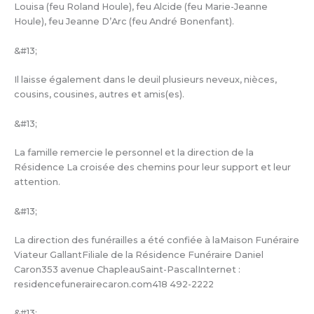
Louisa (feu Roland Houle), feu Alcide (feu Marie-Jeanne
Houle), feu Jeanne D’Arc (feu André Bonenfant).
&#13;
Il laisse également dans le deuil plusieurs neveux, nièces,
cousins, cousines, autres et amis(es).
&#13;
La famille remercie le personnel et la direction de la
Résidence La croisée des chemins pour leur support et leur
attention.
&#13;
La direction des funérailles a été confiée à laMaison Funéraire
Viateur GallantFiliale de la Résidence Funéraire Daniel
Caron353 avenue ChapleauSaint-PascalInternet :
residencefunerairecaron.com418 492-2222
&#13;