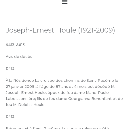
Main
Menu
Joseph-Ernest Houle (1921-2009)
&#13; &#13;
Avis de décès
&#13;
À la Résidence La croisée des chemins de Saint-Pacôme le
27 janvier 2009, à l’âge de 87 ans et 4 mois est décédé M.
Joseph-Ernest Houle, époux de feu dame Marie-Paule
Laboissonnière; fils de feu dame Georgianna Bonenfant et de
feu M. Delphis Houle.
&#13;
Il demeurait à Saint-Pacôme. Le service religieux a été