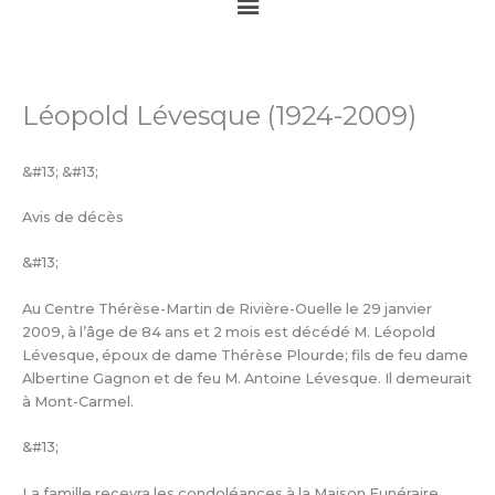
Main
Menu
Léopold Lévesque (1924-2009)
&#13; &#13;
Avis de décès
&#13;
Au Centre Thérèse-Martin de Rivière-Ouelle le 29 janvier
2009, à l’âge de 84 ans et 2 mois est décédé M. Léopold
Lévesque, époux de dame Thérèse Plourde; fils de feu dame
Albertine Gagnon et de feu M. Antoine Lévesque. Il demeurait
à Mont-Carmel.
&#13;
La famille recevra les condoléances à la Maison Funéraire