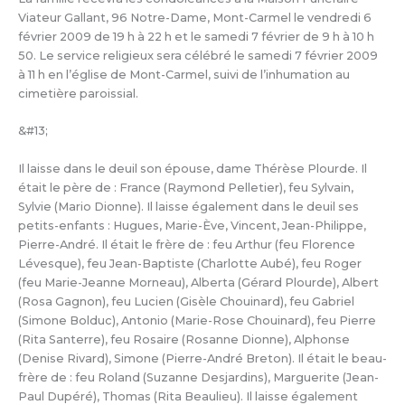
Viateur Gallant, 96 Notre-Dame, Mont-Carmel le vendredi 6
février 2009 de 19 h à 22 h et le samedi 7 février de 9 h à 10 h
50. Le service religieux sera célébré le samedi 7 février 2009
à 11 h en l’église de Mont-Carmel, suivi de l’inhumation au
cimetière paroissial.
&#13;
Il laisse dans le deuil son épouse, dame Thérèse Plourde. Il
était le père de : France (Raymond Pelletier), feu Sylvain,
Sylvie (Mario Dionne). Il laisse également dans le deuil ses
petits-enfants : Hugues, Marie-Ève, Vincent, Jean-Philippe,
Pierre-André. Il était le frère de : feu Arthur (feu Florence
Lévesque), feu Jean-Baptiste (Charlotte Aubé), feu Roger
(feu Marie-Jeanne Morneau), Alberta (Gérard Plourde), Albert
(Rosa Gagnon), feu Lucien (Gisèle Chouinard), feu Gabriel
(Simone Bolduc), Antonio (Marie-Rose Chouinard), feu Pierre
(Rita Santerre), feu Rosaire (Rosanne Dionne), Alphonse
(Denise Rivard), Simone (Pierre-André Breton). Il était le beau-
frère de : feu Roland (Suzanne Desjardins), Marguerite (Jean-
Paul Dupéré), Thomas (Rita Beaulieu). Il laisse également