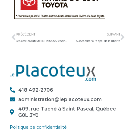
Précédent
Sui
PRÉCÉDENT
SUIVANT
Le Casse-croûte de la Halte deviendra la Fine cantine Chez Mag
Succomber à l’appel de la liberté
418 492-2706
administration@leplacoteux.com
409, rue Taché à Saint-Pascal, Québec
G0L 3Y0
Politique de confidentialité