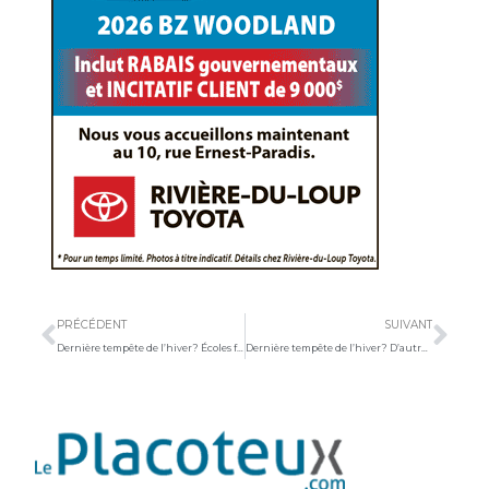
Précédent
Sui
PRÉCÉDENT
SUIVANT
Dernière tempête de l’hiver? Écoles fermées et routes enneigées dans Kamouraska-L’Islet
Dernière tempête de l’hiver? D’autres fermetures s’ajoutent…