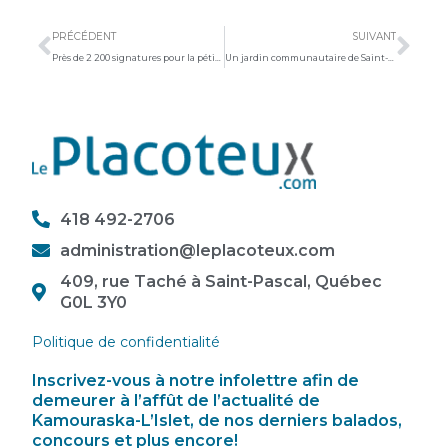
Précédent
Sui
PRÉCÉDENT
SUIVANT
Près de 2 200 signatures pour la pétition en défaveur du Rapport Gagné
Un jardin communautaire de Saint-Jean-Port-Joli
418 492-2706
administration@leplacoteux.com
409, rue Taché à Saint-Pascal, Québec
G0L 3Y0
Politique de confidentialité
Inscrivez-vous à notre infolettre afin de
demeurer à l’affût de l’actualité de
Kamouraska-L’Islet, de nos derniers balados,
concours et plus encore!