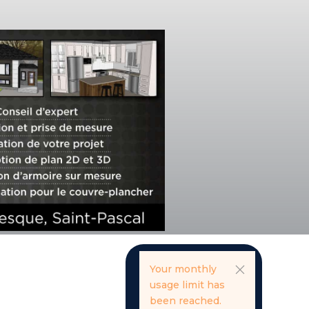
Your monthly
usage limit has
been reached.