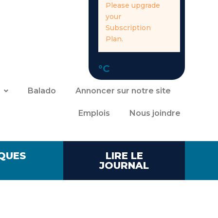
Please upgrade
your
Subscription
Plan.
°C
Balado
Annoncer sur notre site
Emplois
Nous joindre
QUES
LIRE LE
JOURNAL