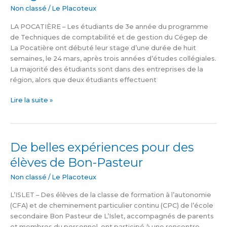
de
Non classé
/
Le Placoteux
fin
d’études
LA POCATIÈRE – Les étudiants de 3e année du programme
de Techniques de comptabilité et de gestion du Cégep de
La Pocatière ont débuté leur stage d’une durée de huit
semaines, le 24 mars, après trois années d’études collégiales.
La majorité des étudiants sont dans des entreprises de la
région, alors que deux étudiants effectuent
Lire la suite »
De belles expériences pour des
De
belles
élèves de Bon-Pasteur
expériences
pour
Non classé
/
Le Placoteux
des
L’ISLET – Des élèves de la classe de formation à l’autonomie
élèves
(CFA) et de cheminement particulier continu (CPC) de l’école
de
secondaire Bon Pasteur de L’Islet, accompagnés de parents
Bon-
et membres du personnel, ont participé à une rencontre