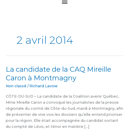
Main
Menu
2 avril 2014
La candidate de la CAQ Mireille
La
candidate
Caron à Montmagny
de
la
Non classé
/
Richard Lavoie
CAQ
CÔTE-DU-SUD – La candidate de la Coalition avenir Québec,
Mireille
Mme Mireille Caron a convoqué les journalistes de la presse
Caron
régionale du comté de Côte-du-Sud, mardi à Montmagny, afin
à
de présenter de vive voix les dossiers qu’elle entend prioriser
Montmagny
pour la région. Elle était accompagnée du candidat sortant
du compté de Lévis, et ténor en matière […]