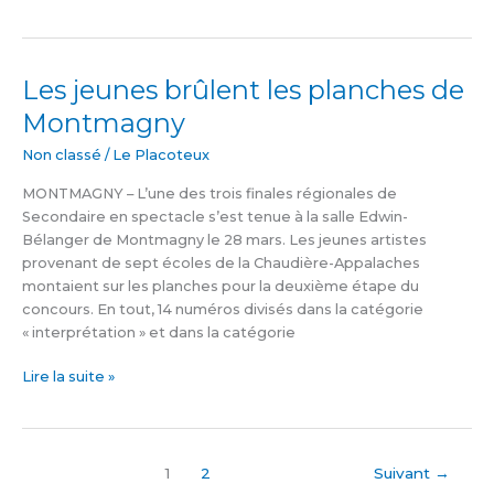
Les jeunes brûlent les planches de
Les
jeunes
Montmagny
brûlent
les
Non classé
/
Le Placoteux
planches
MONTMAGNY – L’une des trois finales régionales de
de
Secondaire en spectacle s’est tenue à la salle Edwin-
Montmagny
Bélanger de Montmagny le 28 mars. Les jeunes artistes
provenant de sept écoles de la Chaudière-Appalaches
montaient sur les planches pour la deuxième étape du
concours. En tout, 14 numéros divisés dans la catégorie
« interprétation » et dans la catégorie
Lire la suite »
1
2
Suivant
→