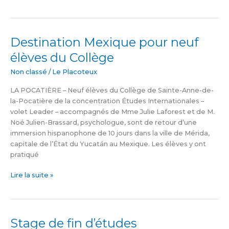
Destination Mexique pour neuf
Destination
Mexique
élèves du Collège
pour
neuf
Non classé
/
Le Placoteux
élèves
LA POCATIÈRE – Neuf élèves du Collège de Sainte-Anne-de-
du
la-Pocatière de la concentration Études Internationales –
Collège
volet Leader – accompagnés de Mme Julie Laforest et de M.
Noé Julien-Brassard, psychologue, sont de retour d’une
immersion hispanophone de 10 jours dans la ville de Mérida,
capitale de l’État du Yucatán au Mexique. Les élèves y ont
pratiqué
Lire la suite »
Stage de fin d’études
Stage