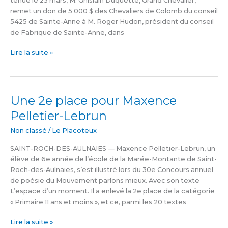
tenue le 23 mars, M. Ghislain Duquette, Grand Chevalier,
remet un don de 5 000 $ des Chevaliers de Colomb du conseil
5425 de Sainte-Anne à M. Roger Hudon, président du conseil
de Fabrique de Sainte-Anne, dans
Lire la suite »
Une 2e place pour Maxence
Une
2e
Pelletier-Lebrun
place
pour
Non classé
/
Le Placoteux
Maxence
SAINT-ROCH-DES-AULNAIES — Maxence Pelletier-Lebrun, un
Pelletier-
élève de 6e année de l’école de la Marée-Montante de Saint-
Lebrun
Roch-des-Aulnaies, s’est illustré lors du 30e Concours annuel
de poésie du Mouvement parlons mieux. Avec son texte
L’espace d’un moment. Il a enlevé la 2e place de la catégorie
« Primaire 11 ans et moins », et ce, parmi les 20 textes
Lire la suite »