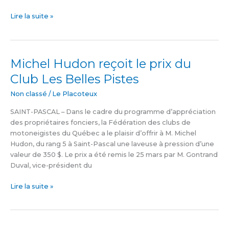
Lire la suite »
Michel Hudon reçoit le prix du
Michel
Hudon
Club Les Belles Pistes
reçoit
le
Non classé
/
Le Placoteux
prix
SAINT-PASCAL – Dans le cadre du programme d’appréciation
du
des propriétaires fonciers, la Fédération des clubs de
Club
motoneigistes du Québec a le plaisir d’offrir à M. Michel
Les
Hudon, du rang 5 à Saint-Pascal une laveuse à pression d’une
Belles
valeur de 350 $. Le prix a été remis le 25 mars par M. Gontrand
Pistes
Duval, vice-président du
Lire la suite »