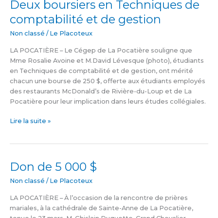
Deux boursiers en Techniques de
Deux
boursiers
comptabilité et de gestion
en
Techniques
Non classé
/
Le Placoteux
de
LA POCATIÈRE – Le Cégep de La Pocatière souligne que
comptabilité
Mme Rosalie Avoine et M.David Lévesque (photo), étudiants
et
en Techniques de comptabilité et de gestion, ont mérité
de
chacun une bourse de 250 $, offerte aux étudiants employés
gestion
des restaurants McDonald’s de Rivière-du-Loup et de La
Pocatière pour leur implication dans leurs études collégiales.
Lire la suite »
Don de 5 000 $
Don
de
Non classé
/
Le Placoteux
5
000
LA POCATIÈRE – À l’occasion de la rencontre de prières
$
mariales, à la cathédrale de Sainte-Anne de La Pocatière,