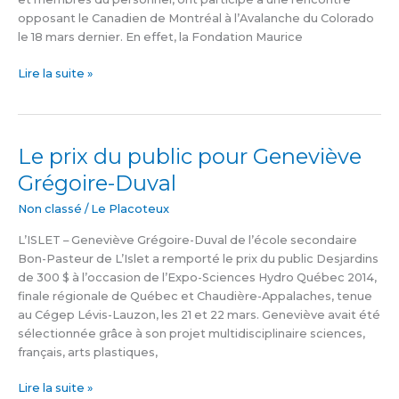
Pasteur
opposant le Canadien de Montréal à l’Avalanche du Colorado
le 18 mars dernier. En effet, la Fondation Maurice
Lire la suite »
Le prix du public pour Geneviève
Le
prix
Grégoire-Duval
du
public
Non classé
/
Le Placoteux
pour
L’ISLET – Geneviève Grégoire-Duval de l’école secondaire
Geneviève
Bon-Pasteur de L’Islet a remporté le prix du public Desjardins
Grégoire-
de 300 $ à l’occasion de l’Expo-Sciences Hydro Québec 2014,
Duval
finale régionale de Québec et Chaudière-Appalaches, tenue
au Cégep Lévis-Lauzon, les 21 et 22 mars. Geneviève avait été
sélectionnée grâce à son projet multidisciplinaire sciences,
français, arts plastiques,
Lire la suite »