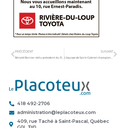
Précédent
Sui
PRÉCÉDENT
SUIVANT
Rénald Bernier réélu président du RESAM
L’équipe de Saint-Gabriel championne
418 492-2706
administration@leplacoteux.com
409, rue Taché à Saint-Pascal, Québec
G0L 3Y0