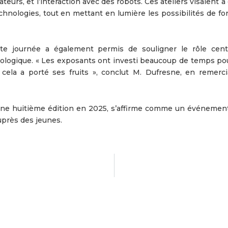
eurs, et l’interaction avec des robots. Ces ateliers visaient à 
echnologies, tout en mettant en lumière les possibilités de f
tte journée a également permis de souligner le rôle cent
nologique. « Les exposants ont investi beaucoup de temps pour
cela a porté ses fruits », conclut M. Dufresne, en remerci
 une huitième édition en 2025, s’affirme comme un événemen
uprès des jeunes.