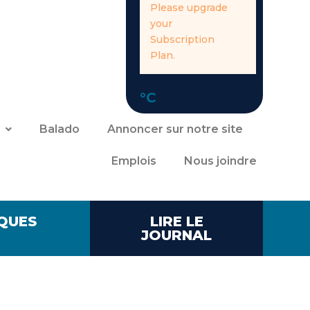
Please upgrade
your
Subscription
Plan.
°C
Balado
Annoncer sur notre site
Emplois
Nous joindre
QUES
LIRE LE
JOURNAL