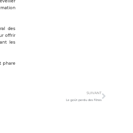
éveiller
ormation
ral des
 offrir
ant les
t phare
Suivan
SUIVANT
Le goût perdu des Fêtes