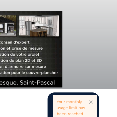
Your monthly
usage limit has
been reached.