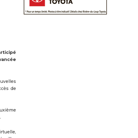
ticipé
avancée
uvelles
ccès de
euxième
.
rtuelle,