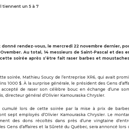
 tiennent un 5 à 7
t donné rendez-vous, le mercredi 22 novembre dernier, pour
Ovember. Au total, 14 messieurs de Saint-Pascal et des e
ette soirée après s’être fait raser barbes et moustaches
tte soirée, Mathieu Soucy de l’entreprise XR6, qui avait prom
oins 1000 $. À la surprise générale, le président des Gens d’aff
nt accepté de raser son célèbre bouc en échange d’une s
 directeur général d’Olivier Kamouraska Chrysler.
 cumulé lors de cette soirée par la mise à prix de barbe
nt sept employés d’Olivier Kamouraska Chrysler. Le montan
ment des dons récoltés dans près d’une vingtaine d’entr
 les Gens d’affaires et la Sûreté du Québec, sera annoncé lors 