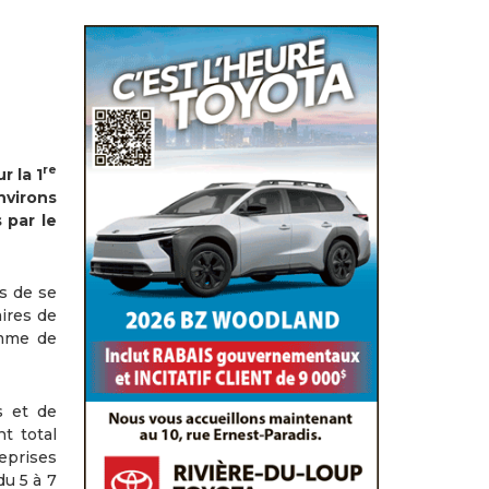
re
 la 1
nvirons
 par le
is de se
aires de
omme de
s et de
t total
eprises
du 5 à 7