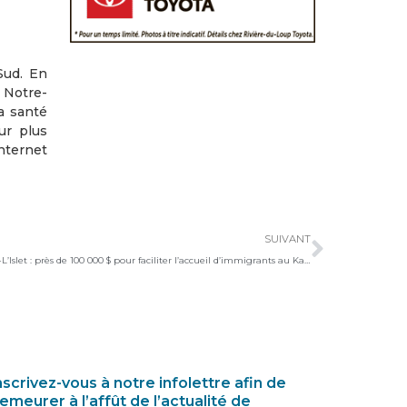
Sud. En
 Notre-
a santé
ur plus
internet
Suivan
SUIVANT
Pénurie de main-d’œuvre dans Kamouraska-L’Islet : près de 100 000 $ pour faciliter l’accueil d’immigrants au Kamouraska
nscrivez-vous à notre infolettre afin de
emeurer à l’affût de l’actualité de