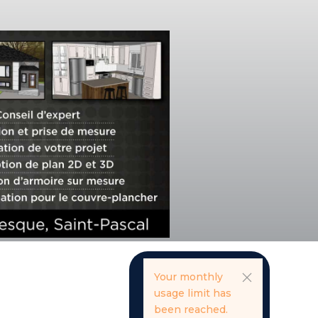
Your monthly
usage limit has
been reached.