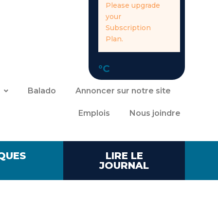
Please upgrade
your
Subscription
Plan.
°C
Balado
Annoncer sur notre site
Emplois
Nous joindre
QUES
LIRE LE
JOURNAL