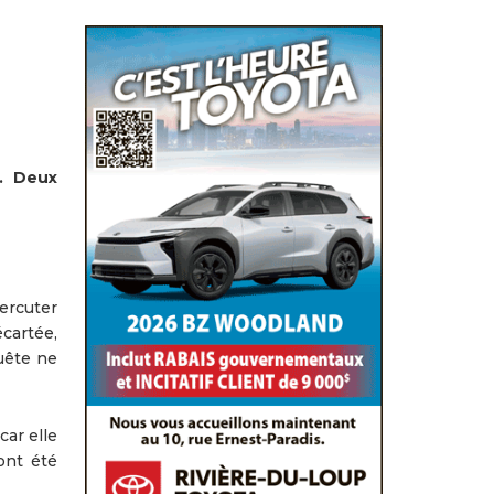
e. Deux
percuter
cartée,
uête ne
car elle
ont été