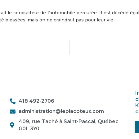
it le conducteur de l’automobile percutée. Il est décédé éga
é blessées, mais on ne craindrait pas pour leur vie.
I
d
418 492-2706
K
administration@leplacoteux.com
c
409, rue Taché à Saint-Pascal, Québec
G0L 3Y0