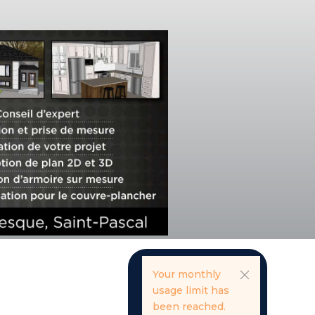
Your monthly
usage limit has
been reached.