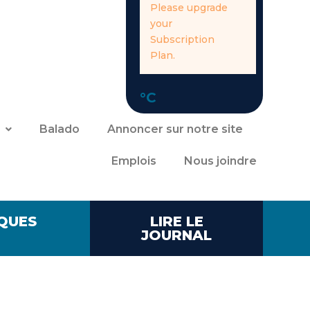
Please upgrade
your
Subscription
Plan.
°C
Balado
Annoncer sur notre site
Emplois
Nous joindre
QUES
LIRE LE
JOURNAL