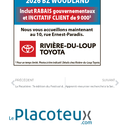
Précédent
Sui
PRÉCÉDENT
SUIVANT
La Pocatière : 7e édition du Festival de danses country
Apprenti-meunier recherché à la Seigneurie des Aulnaies