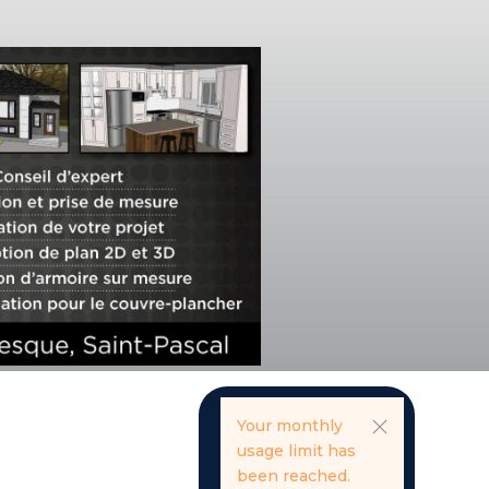
Your monthly
usage limit has
been reached.