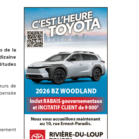
s de la
dizaine
’études
eurs de
spensée
gnement