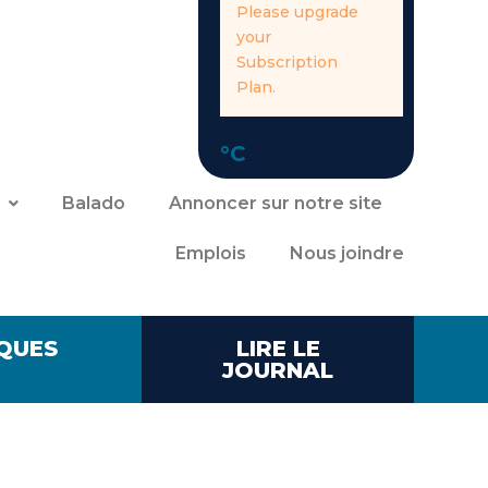
Please upgrade
your
Subscription
Plan.
°C
Balado
Annoncer sur notre site
Emplois
Nous joindre
QUES
LIRE LE
JOURNAL