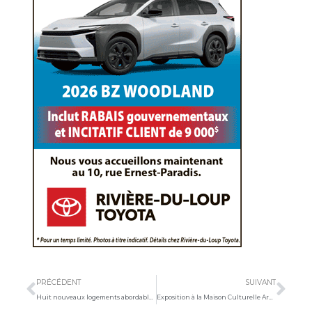
Précédent
Sui
PRÉCÉDENT
SUIVANT
Huit nouveaux logements abordables à Saint-André
Exposition à la Maison Culturelle Armand-Vaillancourt