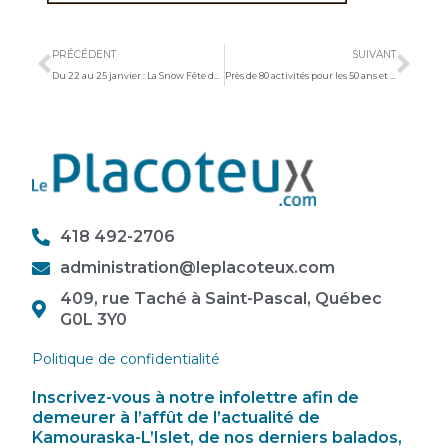
Précédent
Sui
PRÉCÉDENT
SUIVANT
Du 22 au 25 janvier : La Snow Fête de Saint-Cyrille-de-Lessard animera le village
Près de 80 activités pour les 50 ans et plus
418 492-2706
administration@leplacoteux.com
409, rue Taché à Saint-Pascal, Québec
G0L 3Y0
Politique de confidentialité
Inscrivez-vous à notre infolettre afin de
demeurer à l’affût de l’actualité de
Kamouraska-L’Islet, de nos derniers balados,