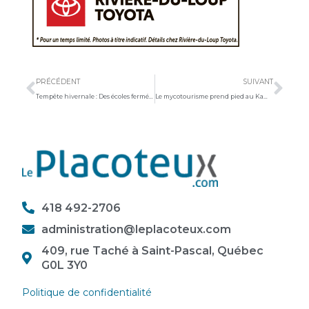
Précédent
Sui
PRÉCÉDENT
SUIVANT
Tempête hivernale : Des écoles fermées pour la journée dans Kamouraska-L’Islet
Le mycotourisme prend pied au Kamouraska
418 492-2706
administration@leplacoteux.com
409, rue Taché à Saint-Pascal, Québec
G0L 3Y0
Politique de confidentialité