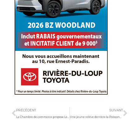
Précédent
Sui
PRÉCÉDENT
SUIVANT
La Chambre de commerce propose Le Badge PRO
Une jeune relève derrière la Poissonnerie Tremblay de Saint-Jean-Port-Joli